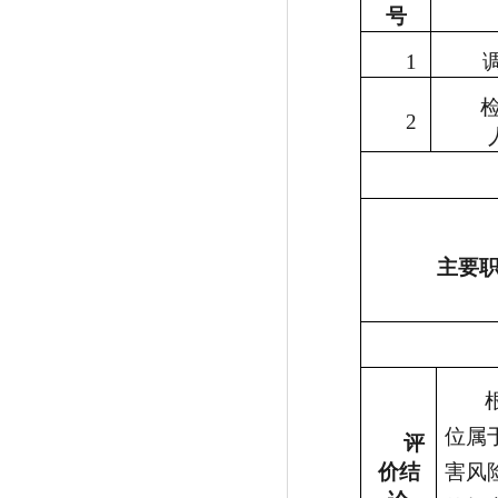
号
1
检
2
主要
位属
评
价结
害风