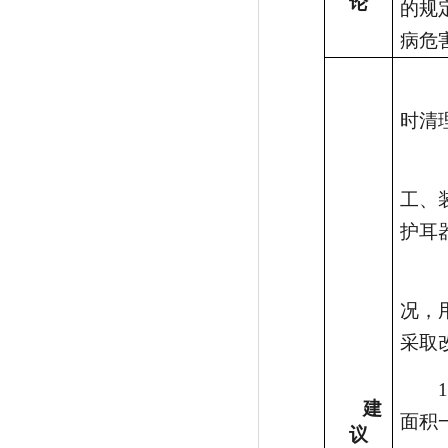
论
的规
病危
时清
工、
护耳
况，
采取
1
建
面积
议