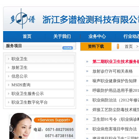
首页
关于我们
业务中心
行业动
服务项目
资料下载
首页
职业卫生
第二期职业卫生技术服务
放射卫生
放射诊疗许可相关表格
信息公示
噪声职业健康保护告知牌
MSDS查询
呼吸防护用品选用手册20
职业卫生服务公示
职业病防治法（2012年修
职业卫生数字化平台
焊接工艺防尘防毒技术规
卫生部91号令（职业病诊
职业病危害项目申报办法
建设项目职业卫生“三同时