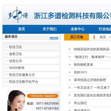
首页
关于我们
业务中心
行业动
服务项目
员工天地
首页
职业卫生
持续高温作业的真我风采
放射卫生
“旅游之行，集体相伴”—
信息公示
快到相机里来
MSDS查询
你好2015
职业卫生服务公示
请寻找笑点尽情的笑吧
职业卫生数字化平台
一年又过去了 一年又来了
其实我们是在比谁的牙齿
舟山游记
夏日漂流记