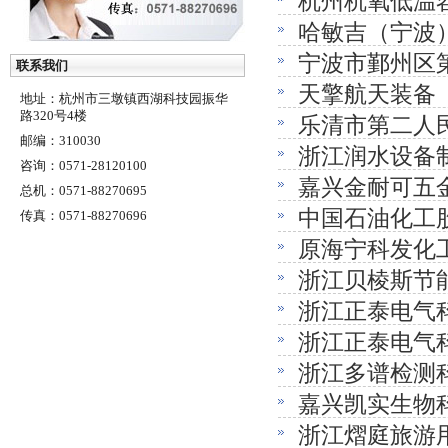
杭州杭氧低温
检测（工业放
哈敏吉（宁波
（工业放射）
宁波市鄞州区
因素检测（放
联系我们
天擎航天装备
建）竣工环境
地址：杭州市三墩镇西湖科技园振华
路320号4楼
乐清市第二人
环境保护监测
邮编：310030
浙江润水设备
保护监测
咨询：0571-28120100
嘉兴金耐可五金
（放射性因素
总机：0571-88270695
中国石油化工
传真：0571-88270696
能移动门配件
原海宁科发化
害控制效果评
浙江贝棱斯节能
浙江正泰电气科
系统水处理装
浙江正泰电气
浙江多谱检测
园一期项目
嘉兴凯实生物科
浙江熠庭旅游
器和试剂配套