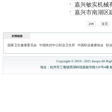
嘉兴敏实机械
嘉兴市南湖区建
改项目
工业脚轮建设
219
首页
友情链接
国家卫生健康委员会
中国疾控中心职业卫生所
中国职业健康协会
职
Copyright © 2010 - 2021 duopu All Rig
地址：杭州市三墩镇西湖科技园振华路320号4楼 邮政编码：31