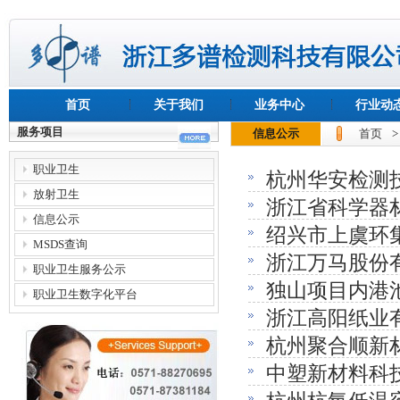
首页
关于我们
业务中心
行业动
服务项目
信息公示
首页
职业卫生
杭州华安检测
放射卫生
浙江省科学器
（放射性因素
信息公示
绍兴市上虞环
因素检测（放
MSDS查询
浙江万马股份
期检测
职业卫生服务公示
独山项目内港
业放射）
职业卫生数字化平台
浙江高阳纸业
告公示
杭州聚合顺新
业放射）
中塑新材料科
检测（工业放